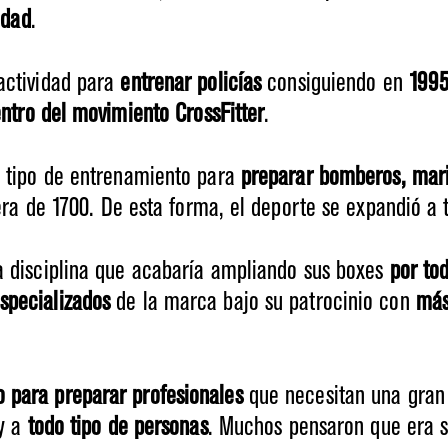
idad
.
actividad para
entrenar policías
consiguiendo en
199
ntro del movimiento CrossFitter
.
e tipo de entrenamiento para
preparar bomberos, mari
lera de 1700. De esta forma, el deporte se expandió a 
ta disciplina que acabaría ampliando sus boxes
por to
specializados
de la marca bajo su patrocinio con
más
o para
preparar profesionales
que necesitan una gran 
 y a
todo tipo de personas
. Muchos pensaron que era s