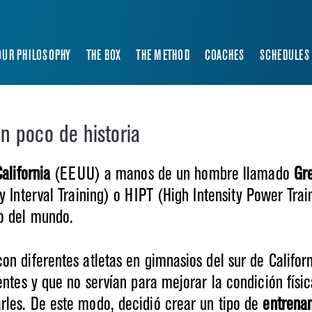
OUR PHILOSOPHY
THE BOX
THE METHOD
COACHES
SCHEDULES
n poco de historia
California
(EEUU) a manos de un hombre llamado
Gr
y Interval Training) o HIPT (High Intensity Power Tra
go del mundo.
on diferentes atletas en gimnasios del sur de Califor
entes y que no servían para mejorar la condición físi
rles. De este modo, decidió crear un tipo de
entrena