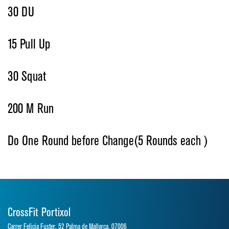
30 DU
15 Pull Up
30 Squat
200 M Run
Do One Round before Change(5 Rounds each )
CrossFit Portixol
Carrer Felicia Fuster, 52 Palma de Mallorca, 07006